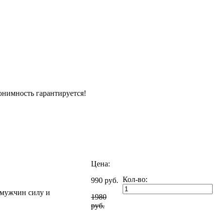
нонимность гарантируется!
Цена:
Кол-во:
990 руб.
 мужчин силу и
1980
руб.