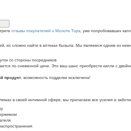
отрите
отзывы покупателей о Молоте Тора
, уже попробовавших капл
й, их сложно найти в аптеках Кызыла. Мы являемся одним из нем
круток со стороны посредников
ется по сниженной цене. Это ваш шанс приобрести капли с двойн
й продукт
, возможность подделки исключена!
лемах в своей интимной сфере, мы прилагаем все усилия и заботи
ку
держимом
пателя
распространения